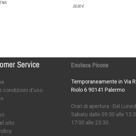
ENA
16,50 €
omer Service
Enoteca Picone
Temporaneamente in Via R
na
Riolo 6 90141 Palermo
e condizioni d'uso
mo
Orari di apertura : Dal Lunedì
Sabato dalle 09:30 alle 13:3
ci
17:00 alle 23:30.
l sito
olicy