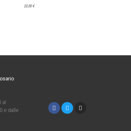
10,00 €
32,00 €
osario
 al
0 e dalle