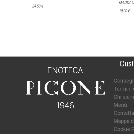
MADDAL
24,50 €
19,00 €
Cust
Conseg
Termini 
Chi sia
Menù
Contatta
Mappa de
Cookie P