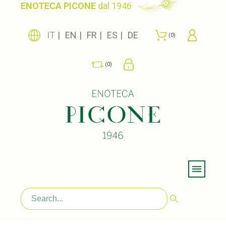
ENOTECA PICONE
dal 1946
IT
EN
FR
ES
DE
0
0
Menu