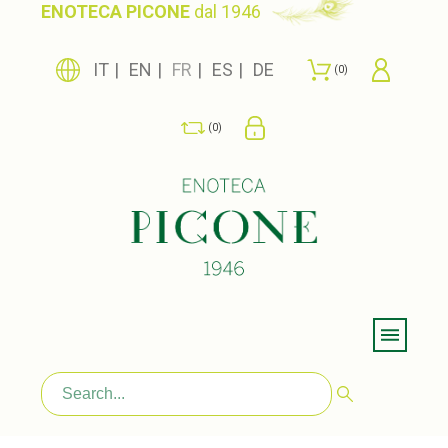
ENOTECA PICONE
dal 1946
IT
EN
FR
ES
DE
0
0
Menu