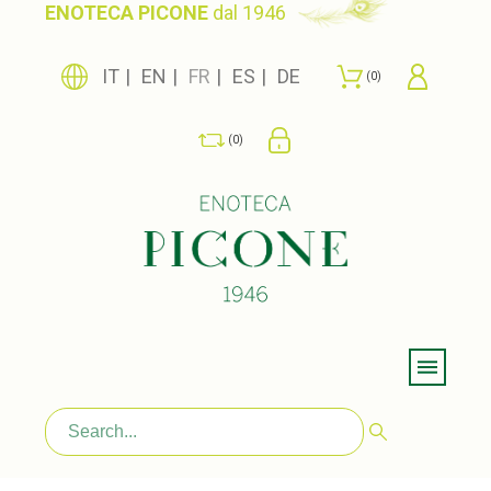
ENOTECA PICONE
dal 1946
IT
EN
FR
ES
DE
0
0
Menu