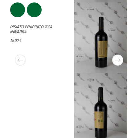
DISIATO FRAPPATO 2024
NAVARRA
15,00 €
I