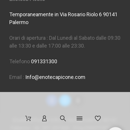
Temporaneamente in Via Rosario Riolo 6 90141
Palermo
Orari di apertura : Dal Lunedì al Sabato dalle 09:30
alle 13:30 e dalle 17:00 alle 23:30.
Telefono
091331300
Email :
Info@enotecapicone.com
Enoteca Picone S.R.L. - Via Marconi 36, 90141
Palermo - tel. 091 331300 - P.Iva 05957150823 -