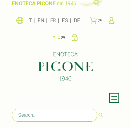
ENOTECA PICONE
dal 1946
IT
EN
FR
ES
DE
0
0
Menu