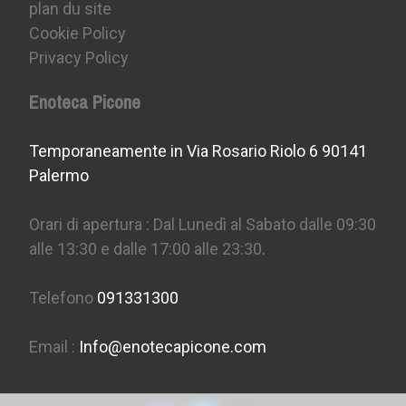
plan du site
Cookie Policy
Privacy Policy
Enoteca Picone
Temporaneamente in Via Rosario Riolo 6 90141
Palermo
Orari di apertura : Dal Lunedì al Sabato dalle 09:30
alle 13:30 e dalle 17:00 alle 23:30.
Telefono
091331300
Email :
Info@enotecapicone.com