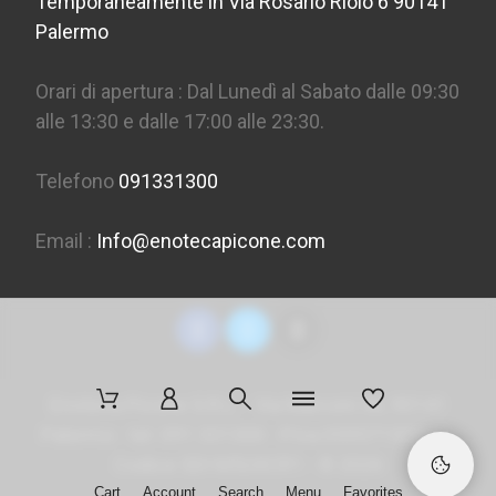
Temporaneamente in Via Rosario Riolo 6 90141
Palermo
Orari di apertura : Dal Lunedì al Sabato dalle 09:30
alle 13:30 e dalle 17:00 alle 23:30.
Telefono
091331300
Email :
Info@enotecapicone.com
Enoteca Picone S.R.L. - Via Marconi 36, 90141
Palermo - tel. 091 331300 - P.Iva 05957150823 -
Codice SDI
M5UXCR1
- ©
2026
Cart
Account
Search
Menu
Favorites