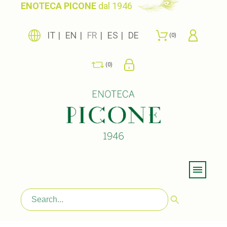
ENOTECA PICONE
dal 1946
IT
EN
FR
ES
DE
0
0
Menu