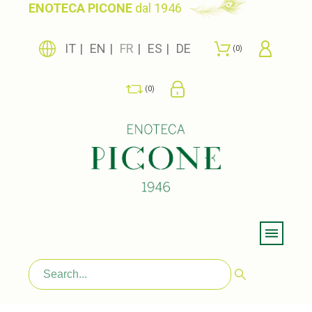
ENOTECA PICONE
dal 1946
IT
EN
FR
ES
DE
0
0
Menu