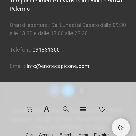
Temporaneamente in Via Rosario Riolo 6 90141
Palermo
Orari di apertura : Dal Lunedì al Sabato dalle 09:30
alle 13:30 e dalle 17:00 alle 23:30.
Telefono
091331300
Email :
Info@enotecapicone.com
Enoteca Picone S.R.L. - Via Marconi 36, 90141
Palermo - tel. 091 331300 - P.Iva 05957150823 -
Codice SDI
M5UXCR1
- ©
2026
Cart
Account
Search
Menu
Favorites