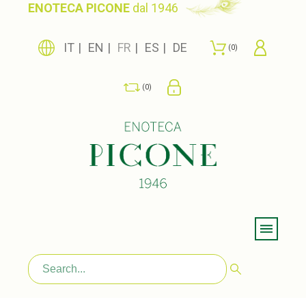
ENOTECA PICONE
dal 1946
IT
EN
FR
ES
DE
0
0
Menu