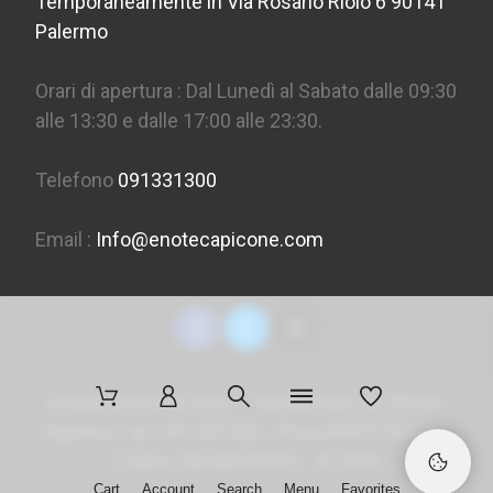
Temporaneamente in Via Rosario Riolo 6 90141
Palermo
Orari di apertura : Dal Lunedì al Sabato dalle 09:30
alle 13:30 e dalle 17:00 alle 23:30.
Telefono
091331300
Email :
Info@enotecapicone.com
Enoteca Picone S.R.L. - Via Marconi 36, 90141
Palermo - tel. 091 331300 - P.Iva 05957150823 -
Codice SDI
M5UXCR1
- ©
2026
Cart
Account
Search
Menu
Favorites