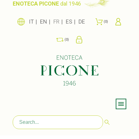
ENOTECA PICONE
dal 1946
IT
EN
FR
ES
DE
0
0
Menu