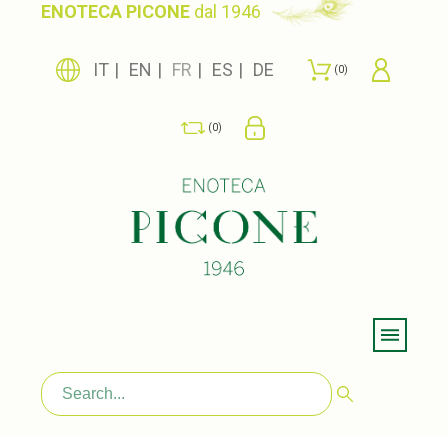
ENOTECA PICONE
dal 1946
IT
EN
FR
ES
DE
0
0
Menu