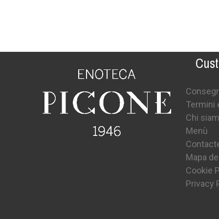
Cust
Conseg
Termini 
Chi sia
Menù
Contact
Mapa del
Cookie P
Privacy 