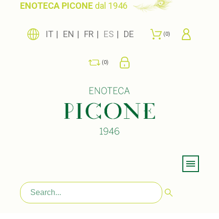
ENOTECA PICONE
dal 1946
IT
EN
FR
ES
DE
0
0
Menu