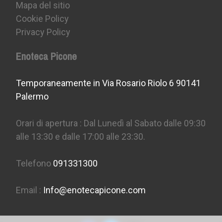
Mapa del sitio
Cookie Policy
Privacy Policy
Enoteca Picone
Temporaneamente in Via Rosario Riolo 6 90141
Palermo
Orari di apertura : Dal Lunedì al Sabato dalle 09:30
alle 13:30 e dalle 17:00 alle 23:30.
Telefono
091331300
Email :
Info@enotecapicone.com