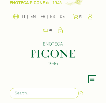
ENOTECA PICONE
dal 1946
IT
EN
FR
ES
DE
0
0
Menu