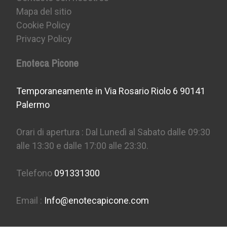
Mapa del sitio
Cookie Policy
Privacy Policy
Enoteca Picone
Temporaneamente in Via Rosario Riolo 6 90141
Palermo
Orari di apertura : Dal Lunedì al Sabato dalle 09:30
alle 13:30 e dalle 17:00 alle 23:30.
Telefono
091331300
Email :
Info@enotecapicone.com