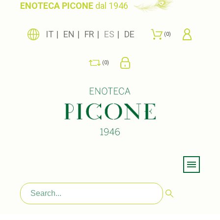
ENOTECA PICONE
dal 1946
IT
EN
FR
ES
DE
0
0
Menu