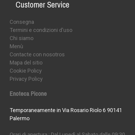
Customer Service
Consegna
Termini e condizioni d'uso
Chi siamo
Menù
Contacte con nosotros
Mapa del sitio
Cookie Policy
Privacy Policy
Enoteca Picone
Temporaneamente in Via Rosario Riolo 6 90141
Palermo
Orari di apertura : Dal Lunedì al Sabato dalle 09:30