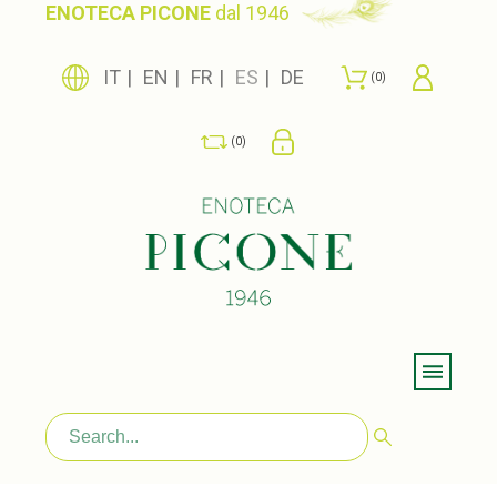
ENOTECA PICONE
dal 1946
IT
EN
FR
ES
DE
0
0
Menu