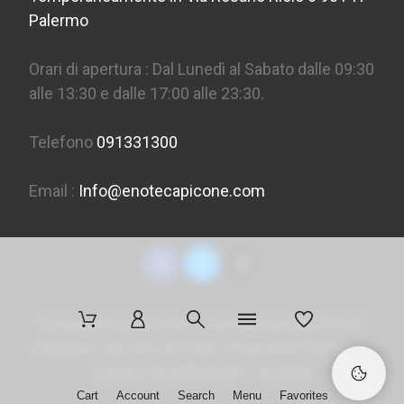
Palermo
Orari di apertura : Dal Lunedì al Sabato dalle 09:30
alle 13:30 e dalle 17:00 alle 23:30.
Telefono
091331300
Email :
Info@enotecapicone.com
Enoteca Picone S.R.L. - Via Marconi 36, 90141
Palermo - tel. 091 331300 - P.Iva 05957150823 -
Codice SDI
M5UXCR1
- ©
2026
Cart
Account
Search
Menu
Favorites