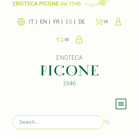
ENOTECA PICONE
dal 1946
IT
EN
FR
ES
DE
0
0
Menu