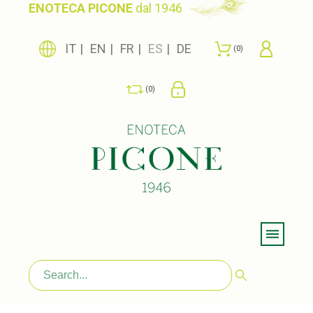
ENOTECA PICONE
dal 1946
IT
EN
FR
ES
DE
0
0
Menu