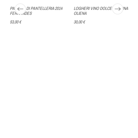
PASSITO DI PANTELLERIA 2014
LOGHERI VINO DOLCE CANTINA
FERRANDES
OLIENA
53,00 €
30,00 €