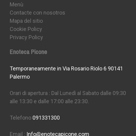
Menù
Contacte con nosotros
Mapa del sitio
Cookie Policy
Privacy Policy
Enoteca Picone
Temporaneamente in Via Rosario Riolo 6 90141
Palermo
Orari di apertura : Dal Lunedì al Sabato dalle 09:30
alle 13:30 e dalle 17:00 alle 23:30.
Telefono
091331300
Email :
Info@enotecapicone.com