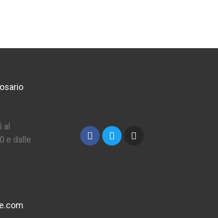
osario
 al
0 e dalle
ne.com