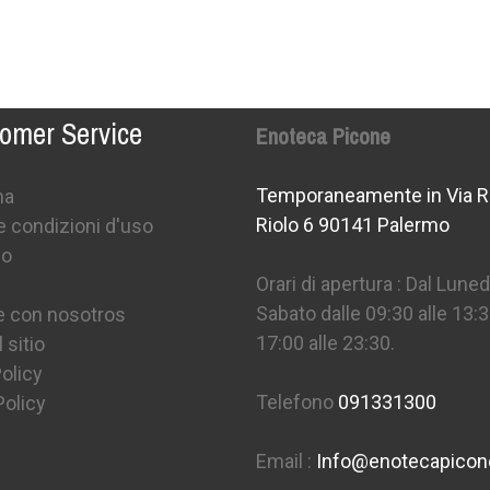
omer Service
Enoteca Picone
Temporaneamente in Via R
na
Riolo 6 90141 Palermo
e condizioni d'uso
mo
Orari di apertura : Dal Lunedì
Sabato dalle 09:30 alle 13:3
e con nosotros
17:00 alle 23:30.
 sitio
olicy
Telefono
091331300
Policy
Email :
Info@enotecapico