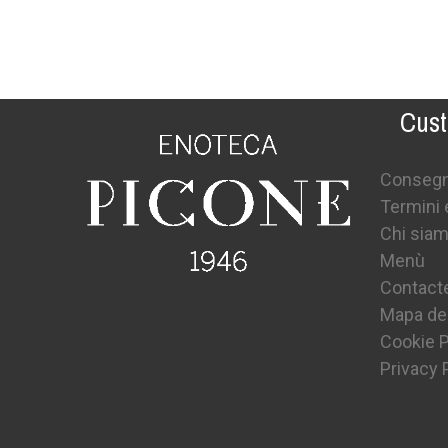
Cust
Conseg
Termini 
Chi sia
Menù
Contact
Mapa del
Cookie P
Privacy 