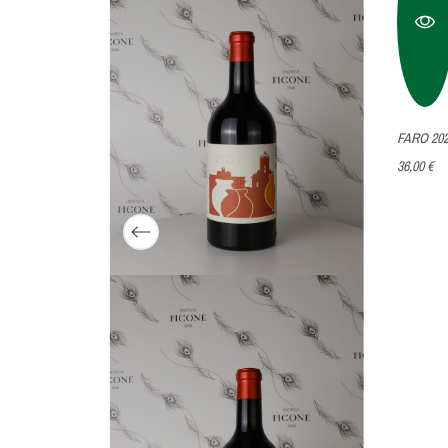
018
FARO 20
36,00 €