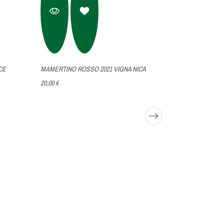
CE
MAMERTINO ROSSO 2021 VIGNA NICA
LA MONACA 2
20,00 €
27,00 €