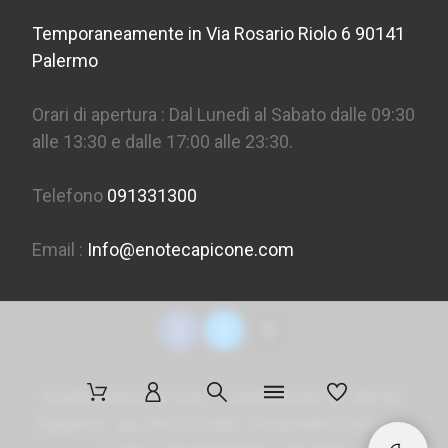
Temporaneamente in Via Rosario Riolo 6 90141
Palermo
Orari di apertura : Dal Lunedì al Sabato dalle 09:30
alle 13:30 e dalle 17:00 alle 23:30.
Telefono
091331300
Email :
Info@enotecapicone.com
Enoteca Picone S.R.L. - Via Marconi 36, 90141
Palermo - tel. 091 331300 - P.Iva 05957150823 -