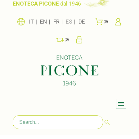
ENOTECA PICONE
dal 1946
IT
EN
FR
ES
DE
0
0
Menu