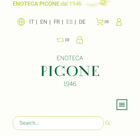
ENOTECA PICONE
dal 1946
IT
EN
FR
ES
DE
0
0
Menu