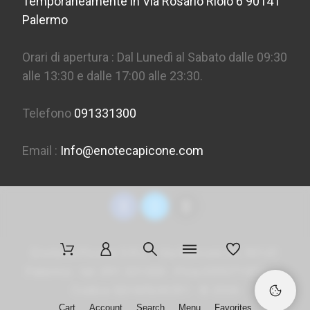
Temporaneamente in Via Rosario Riolo 6 90141
Palermo
Orari di apertura : Dal Lunedì al Sabato dalle 09:30
alle 13:30 e dalle 17:00 alle 23:30.
Telefono
091331300
Email :
Info@enotecapicone.com
Enoteca Picone S.R.L. - Via Marconi 36, 90141
Palermo - tel. 091 331300 - P.Iva 05957150823 -
Codice SDI
M5UXCR1
- ©
2026
Cart
Account
Search
Menu
Favorites