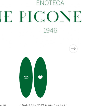
NTINE
ETNA ROSSO 2021 TENUTE BOSCO
ROSSO DI MO