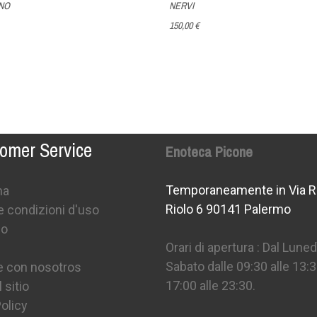
NO
NERVI
150,00 €
omer Service
Enoteca Picone
Temporaneamente in Via R
na
Riolo 6 90141 Palermo
e condizioni d'uso
mo
Orari di apertura : Dal Lunedì
Sabato dalle 09:30 alle 13:3
e con nosotros
17:00 alle 23:30.
 sitio
olicy