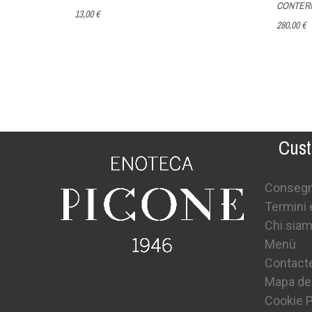
CONTER
13,00 €
280,00 €
Cust
Conseg
Termini 
Chi sia
Menù
Contact
Mapa del
Cookie P