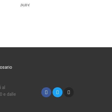
MAGNUM
24,00 €
48,00 €
osario
 al
0 e dalle