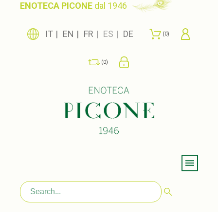
ENOTECA PICONE
dal 1946
IT
EN
FR
ES
DE
0
0
Menu