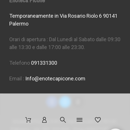
Enoteca Picone
Temporaneamente in Via Rosario Riolo 6 90141
Palermo
Orari di apertura : Dal Lunedì al Sabato dalle 09:30
alle 13:30 e dalle 17:00 alle 23:30.
Telefono
091331300
Email :
Info@enotecapicone.com
Enoteca Picone S.R.L. - Via Marconi 36, 90141
Palermo - tel. 091 331300 - P.Iva 05957150823 -