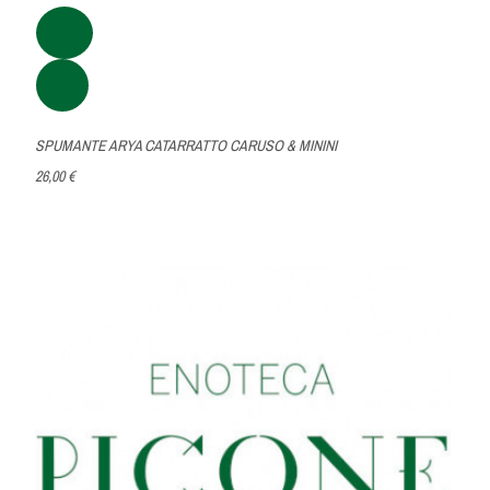
SPUMANTE ARYA CATARRATTO CARUSO & MININI
26,00 €