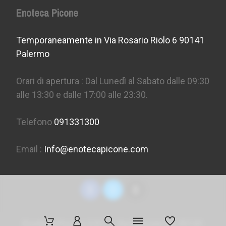
Enoteca Picone
Temporaneamente in Via Rosario Riolo 6 90141
Palermo
Orari di apertura : Dal Lunedì al Sabato dalle 09:30
alle 13:30 e dalle 17:00 alle 23:30.
Telefono
091331300
Email :
Info@enotecapicone.com
Enoteca Picone S.R.L. - Via Marconi 36, 90141